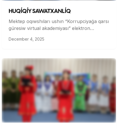
HUQÍQÍY SAWATXANLÍQ
Mektep oqıwshıları ushın “Korrupciyaǵa qarsı
gúresiw virtual akademiyası” elektron
platformasında
December 4, 2025
(https://virtual.proacademy.uz/schoolchildren/)
belgilengen reje-kestege muwapıq oqıw
materialları turaqlı túrde paydalanılıp, barlıq
klasslar kesiminde tiyisli pán oqıtıwshıları
tárepinen izbe-iz hám nátiyjeli oqıtılmaqta.