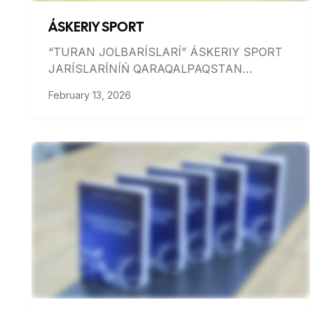
ÁSKERIY SPORT
“TURAN JOLBARÍSLARÍ” ÁSKERIY SPORT
JARÍSLARÍNÍŃ QARAQALPAQSTAN
RESPUBLIKASÍ BASQÍSHÍ BOLÍP ÓTTI
February 13, 2026