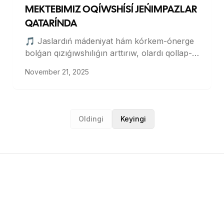
MEKTEBIMIZ OQÍWSHÍSÍ JEŃIMPAZLAR
QATARÍNDA
🎵 Jaslardıń mádeniyat hám kórkem-ónerge
bolǵan qızıǵıwshılıǵın arttırıw, olardı qollap-
quwatlaw, talantlılardı izlep tabıw, milliy
November 21, 2025
qosıqshılıq, muzika hám kórkem-ónerdi keń
en jaydırıw maqsetinde Tashkent qalasında
"Ohanglar jilosi" Respublika tańlawı ótkerildi.
Oldingi
Keyingi