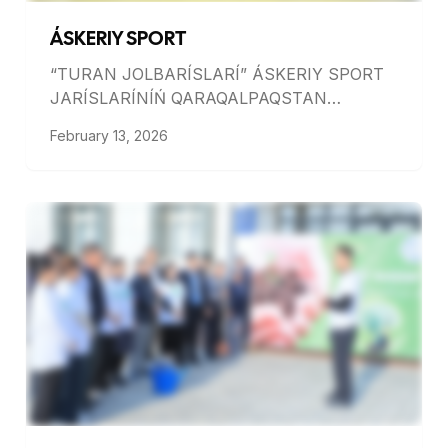
ÁSKERIY SPORT
“TURAN JOLBARÍSLARÍ” ÁSKERIY SPORT
JARÍSLARÍNÍŃ QARAQALPAQSTAN
RESPUBLIKASÍ BASQÍSHÍ BOLÍP ÓTTI
February 13, 2026