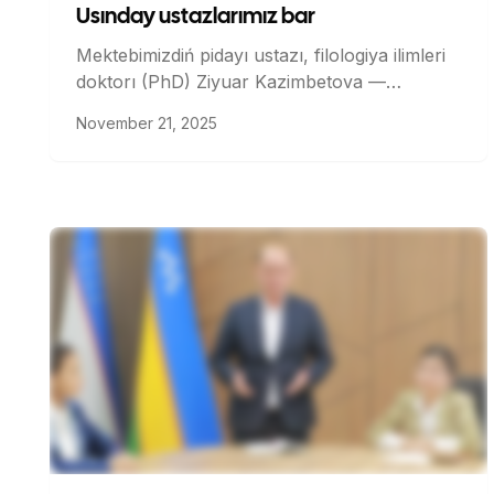
Usınday ustazlarımız bar
Mektebimizdiń pidayı ustazı, filologiya ilimleri
doktorı (PhD) Ziyuar Kazimbetova —
filologiya hám tillerdi oqıtıw (qaraqalpaq tili)
November 21, 2025
bakalavr basqıshı studentleri ushın oqıw
qollanba avtorı!