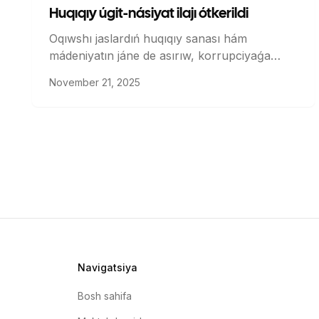
Huqıqıy úgit-násiyat ilajı ótkerildi
Oqıwshı jaslardıń huqıqıy sanası hám
mádeniyatın jáne de asırıw, korrupciyaǵa
baylanıslı qarsı immunitetti qáliplestiriw hám
November 21, 2025
profilaktikalıq ilajlardı kúsheytiw maqsetinde
Qaraqalpaqstan Respublikası Ádillik ministrligi
menen birgelikte “Huqıqıy úgit-násiyat kúni”
ilaji shólkemlestirildi.
Navigatsiya
Bosh sahifa