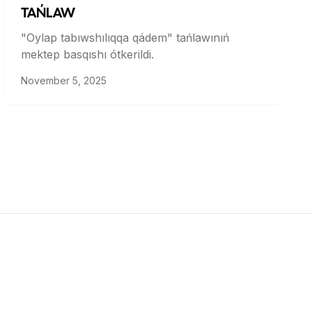
TAŃLAW
"Oylap tabıwshılıqqa qádem" tańlawınıń
mektep basqıshı ótkerildi.
November 5, 2025