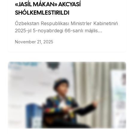
«JASÍL MÁKAN» AKCYASÍ
SHÓLKEMLESTIRILDI
Ózbekstan Respublikası Ministrler Kabinetiniń
2025-jıl 5-noyabrdegi 66-sanlı májilis
bayanlamasında 2025-jıl gúz máwsiminde
November 21, 2025
“Jasıl mákan” ulıwma milliy joybarı
sheńberinde aymaqlarda terek hám nál egiw
máwsimi usı jıldıń 5-noyabr kúninen baslanıwı
belgilengen bolıp, 8-noyabrden joybar
sheńberinde respublika aymaqlarında
“Áhmiyetli bir aylıq” járiyalandı.