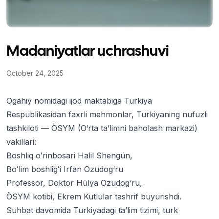
Madaniyatlar uchrashuvi
October 24, 2025
Ogahiy nomidagi ijod maktabiga Turkiya
Respublikasidan faxrli mehmonlar, Turkiyaning nufuzli
tashkiloti — ÖSYM (O‘rta ta’limni baholash markazi)
vakillari:
Boshliq oʻrinbosari Halil Shengün,
Boʻlim boshligʻi Irfan Ozudog‘ru
Professor, Doktor Hülya Ozudog‘ru,
ÖSYM kotibi, Ekrem Kutlular tashrif buyurishdi.
Suhbat davomida Turkiyadagi ta’lim tizimi, turk