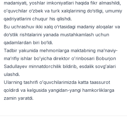
madaniyati, yoshlar imkoniyatlari haqida fikr almashildi,
oʻquvchilar o‘zbek va turk xalqlarining do‘stligi, umumiy
qadriyatlarini chuqur his qilishdi.
Bu uchrashuv ikki xalq o‘rtasidagi madaniy aloqalar va
do‘stlik rishtalarini yanada mustahkamlash uchun
qadamlardan biri bo‘ldi.
Tadbir yakunida mehmonlarga maktabning ma’naviy-
ma’rifiy ishlar boʻyicha direktor oʻrinbosari Boburjon
Sadullayev minnatdorchilik bildirib, esdalik sovgʻalari
ulashdi.
Ularning tashrifi oʻquvchilarimizda katta taassurot
qoldirdi va kelgusida yangidan-yangi hamkorliklarga
zamin yaratdi.