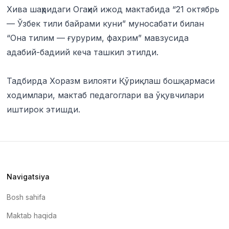
Хива шаҳридаги Огаҳий ижод мактабида “21 октябрь
— Ўзбек тили байрами куни” муносабати билан
“Она тилим — ғурурим, фахрим” мавзусида
адабий-бадиий кеча ташкил этилди.
Тадбирда Хоразм вилояти Қўриқлаш бошқармаси
ходимлари, мактаб педагоглари ва ўқувчилари
иштирок этишди.
Navigatsiya
Bosh sahifa
Maktab haqida