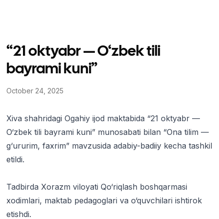
“21 oktyabr — O‘zbek tili
bayrami kuni”
October 24, 2025
Xiva shahridagi Ogahiy ijod maktabida “21 oktyabr —
O‘zbek tili bayrami kuni” munosabati bilan “Ona tilim —
g‘ururim, faxrim” mavzusida adabiy-badiiy kecha tashkil
etildi.
Tadbirda Xorazm viloyati Qo‘riqlash boshqarmasi
xodimlari, maktab pedagoglari va o‘quvchilari ishtirok
etishdi.