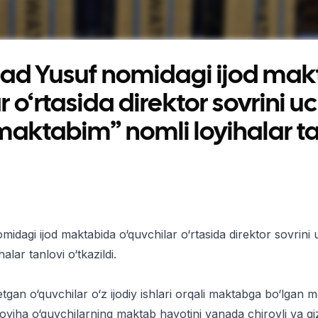
 Yusuf nomidagi ijod mak
r o‘rtasida direktor sovrini u
aktabim” nomli loyihalar ta
agi ijod maktabida o‘quvchilar o‘rtasida direktor sovrin
lar tanlovi o‘tkazildi.
tgan o‘quvchilar o‘z ijodiy ishlari orqali maktabga bo‘lgan
 loyiha o‘quvchilarning maktab hayotini yanada chiroyli va qizi