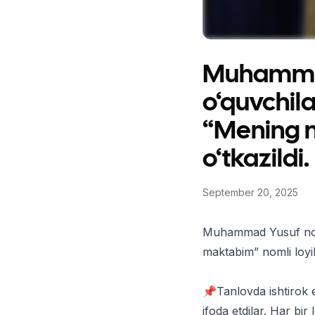
Muhammad
o‘quvchila
“Mening m
o‘tkazildi.
September 20, 2025
Muhammad Yusuf nomid
maktabim” nomli loyiha
📌Tanlovda ishtirok e
ifoda etdilar. Har bir