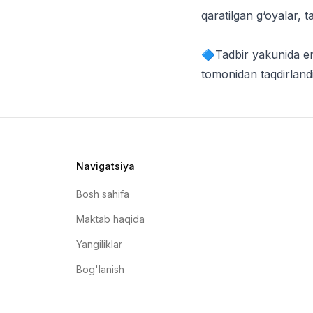
qaratilgan g‘oyalar, ta
🔷Tadbir yakunida en
tomonidan taqdirlandi
Navigatsiya
Bosh sahifa
Maktab haqida
Yangiliklar
Bog'lanish