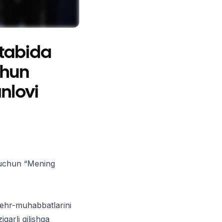
tabida
chun
nlovi
i uchun “Mening
 mehr-muhabbatlarini
qarli qilishga