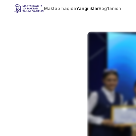
Maktab haqida
Yangiliklar
Bog'lanish